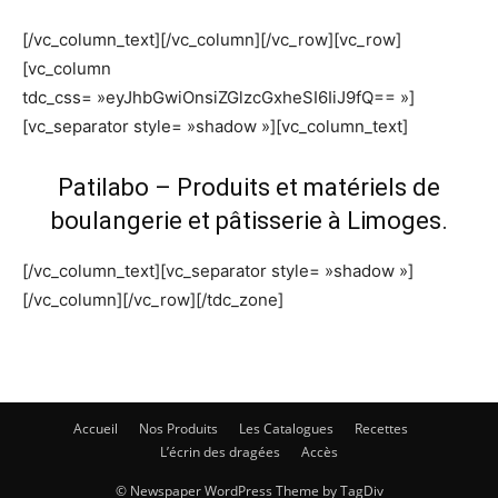
[/vc_column_text][/vc_column][/vc_row][vc_row]
[vc_column
tdc_css= »eyJhbGwiOnsiZGlzcGxheSI6IiJ9fQ== »]
[vc_separator style= »shadow »][vc_column_text]
Patilabo – Produits et matériels de
boulangerie et pâtisserie à Limoges.
[/vc_column_text][vc_separator style= »shadow »]
[/vc_column][/vc_row][/tdc_zone]
Accueil
Nos Produits
Les Catalogues
Recettes
L’écrin des dragées
Accès
© Newspaper WordPress Theme by TagDiv