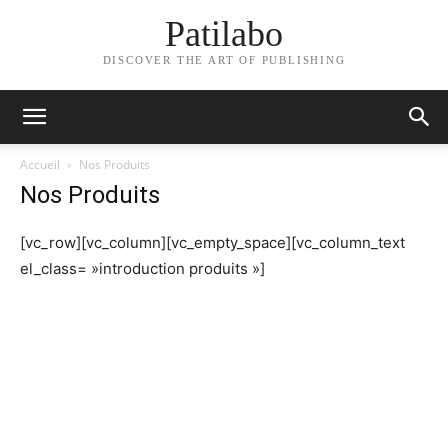
Patilabo
DISCOVER THE ART OF PUBLISHING
Accueil
Nos Produits
Nos Produits
[vc_row][vc_column][vc_empty_space][vc_column_text
el_class= »introduction produits »]
L
a société Patilabo vous propose plus de
3000 références de produits pour boulangerie
et pâtisserie stockées dans un entrepôt de
1200m² dont 600m³ de chambre froide
négative et positive.