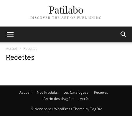
Patilabo
DISCOVER THE ART OF PUBLISHING
Accueil
Recettes
Recettes
Accueil
Nos Produits
Les Catalogues
Recettes
L’écrin des dragées
Accès
© Newspaper WordPress Theme by TagDiv