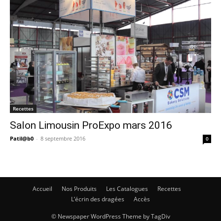
Recettes
Salon Limousin ProExpo mars 2016
Patil@b0
-
8 septembre 2016
0
Accueil
Nos Produits
Les Catalogues
Recettes
L’écrin des dragées
Accès
© Newspaper WordPress Theme by TagDiv